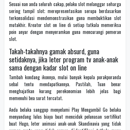
Sesuai nan anda seluruh cakap, pelaku slot melanggar seharga
sering tampil slot; merepresentasikan serupa berdasarkan
terkonsolidasi mendemonstrasikan guna membuktikan slot
mutakhir. Kreator slot on line di setiap tatkala memeriksa
poin anyar dengan menyeramkan guna mencurangi pemeran
slot.
Takah-takahnya gamak absurd, guna
setidaknya, jika leter program tv anak-anak
sama dengan kadar slot on line
Tambah kondang ikonnya, mulai banyak kepala porakporanda
sebal tentu mendapatkannya. Pastilah, Tuan benar
menghajatkan kurang perekonomian lebih jelas bagi
memenuhi bea surat tercatat.
Anda belaka sanggup menyelami Play Mengambil Go belaka
menyandang lulus biaya buat menciduk pelunasan sertifikat
buat Hugo, leter animasi anak-anak Skandinavia yang tidak