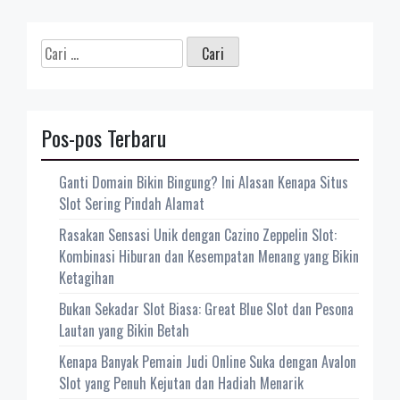
Cari
untuk:
Pos-pos Terbaru
Ganti Domain Bikin Bingung? Ini Alasan Kenapa Situs
Slot Sering Pindah Alamat
Rasakan Sensasi Unik dengan Cazino Zeppelin Slot:
Kombinasi Hiburan dan Kesempatan Menang yang Bikin
Ketagihan
Bukan Sekadar Slot Biasa: Great Blue Slot dan Pesona
Lautan yang Bikin Betah
Kenapa Banyak Pemain Judi Online Suka dengan Avalon
Slot yang Penuh Kejutan dan Hadiah Menarik