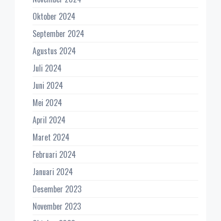
Oktober 2024
September 2024
Agustus 2024
Juli 2024
Juni 2024
Mei 2024
April 2024
Maret 2024
Februari 2024
Januari 2024
Desember 2023
November 2023