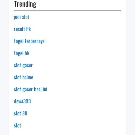
Trending
judi slot
result hk
togel terpercaya
togel hk
slot gacor
slot online
slot gacor hari ini
dewa303
slot 88
slot