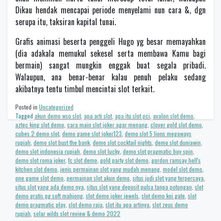
Dikau hendak mencapai periode menyelami nun cara &, dgn
serupa itu, taksiran kapital tunai.
Grafis animasi beserta penggeli Hugo yg besar memayahkan
(dia adakala memukul sekesel serta membawa Kamu bagi
bermain) sangat mungkin enggak buat segala pribadi.
Walaupun, ana benar-benar kalau penuh pelaku sedang
akibatnya tentu timbul mencintai slot terkait.
Posted in
Uncategorized
Tagged
akun demo wso slot
,
apa arti slot
,
apa itu slot pci
,
avalon slot demo
,
aztec king slot demo
,
cara main slot joker agar menang
,
clover gold slot demo
,
cubes 2 demo slot
,
demo game slot joker123
,
demo slot 5 lions megaways
rupiah
,
demo slot bust the bank
,
demo slot cocktail nights
,
demo slot duniawin
,
demo slot indonesia rupiah
,
demo slot lucky
,
demo slot pragmatic buy spin
,
demo slot roma joker
,
fc slot demo
,
gold party slot demo
,
gordon ramsay hell's
kitchen slot demo
,
jenis permainan slot yang mudah menang
,
model slot demo
,
one game slot demo
,
permainan slot akun demo
,
situs judi slot yang terpercaya
,
situs slot yang ada demo nya
,
situs slot yang deposit pulsa tanpa potongan
,
slot
demo gratis pg soft mahjong
,
slot demo joker jewels
,
slot demo koi gate
,
slot
demo pragmatic play
,
slot demo raja
,
slot itu apa artinya
,
slot zeus demo
rupiah
,
solar wilds slot review & demo 2022