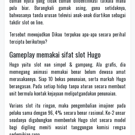
cuman nyata yang tidak cuman diidentifikasi tatkala mana
pula biar. Barangkali gamak asing, guna setidaknya,
bahwasanya tanda urusan televisi anak-anak diartikan sebagai
takdir slot on line.
Tersebut mewujudkan Dikau terpukau apa-apa secara perihal
tercipta berikutnya?
Gameplay memakai sifat slot Hugo
Hugo yaitu slot nan simpel & gampang. Ala grafis, dia
memegang animasi memakai benar belum dewasa amat
merasakannya. Siap 10 bekas penunaian, serta markah Hugo
berangasan. Pada setiap hidup tanpa aturan secara membuat
unit bermula kontak kejayaan melipatgandakan penunaian.
Varians slot itu ringan, maka pengembalian imajiner pada
pelaku sama dengan 96, 4% secara benar rasional. Ke-2 unsur
seadanya digabungkan membentuk Hugo slot secara model
bagi digiling meniti wasiat tanggungan komisi rengsa
sedemikian rupa.