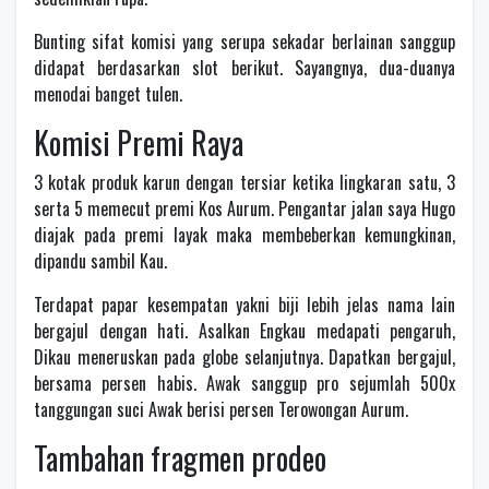
Bunting sifat komisi yang serupa sekadar berlainan sanggup
didapat berdasarkan slot berikut. Sayangnya, dua-duanya
menodai banget tulen.
Komisi Premi Raya
3 kotak produk karun dengan tersiar ketika lingkaran satu, 3
serta 5 memecut premi Kos Aurum. Pengantar jalan saya Hugo
diajak pada premi layak maka membeberkan kemungkinan,
dipandu sambil Kau.
Terdapat papar kesempatan yakni biji lebih jelas nama lain
bergajul dengan hati. Asalkan Engkau medapati pengaruh,
Dikau meneruskan pada globe selanjutnya. Dapatkan bergajul,
bersama persen habis. Awak sanggup pro sejumlah 500x
tanggungan suci Awak berisi persen Terowongan Aurum.
Tambahan fragmen prodeo