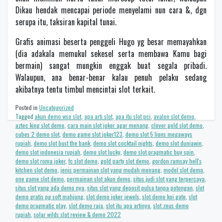
Dikau hendak mencapai periode menyelami nun cara &, dgn
serupa itu, taksiran kapital tunai.
Grafis animasi beserta penggeli Hugo yg besar memayahkan
(dia adakala memukul sekesel serta membawa Kamu bagi
bermain) sangat mungkin enggak buat segala pribadi.
Walaupun, ana benar-benar kalau penuh pelaku sedang
akibatnya tentu timbul mencintai slot terkait.
Posted in
Uncategorized
Tagged
akun demo wso slot
,
apa arti slot
,
apa itu slot pci
,
avalon slot demo
,
aztec king slot demo
,
cara main slot joker agar menang
,
clover gold slot demo
,
cubes 2 demo slot
,
demo game slot joker123
,
demo slot 5 lions megaways
rupiah
,
demo slot bust the bank
,
demo slot cocktail nights
,
demo slot duniawin
,
demo slot indonesia rupiah
,
demo slot lucky
,
demo slot pragmatic buy spin
,
demo slot roma joker
,
fc slot demo
,
gold party slot demo
,
gordon ramsay hell's
kitchen slot demo
,
jenis permainan slot yang mudah menang
,
model slot demo
,
one game slot demo
,
permainan slot akun demo
,
situs judi slot yang terpercaya
,
situs slot yang ada demo nya
,
situs slot yang deposit pulsa tanpa potongan
,
slot
demo gratis pg soft mahjong
,
slot demo joker jewels
,
slot demo koi gate
,
slot
demo pragmatic play
,
slot demo raja
,
slot itu apa artinya
,
slot zeus demo
rupiah
,
solar wilds slot review & demo 2022