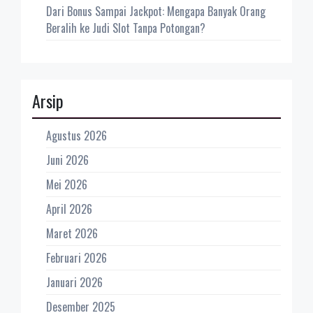
Dari Bonus Sampai Jackpot: Mengapa Banyak Orang
Beralih ke Judi Slot Tanpa Potongan?
Arsip
Agustus 2026
Juni 2026
Mei 2026
April 2026
Maret 2026
Februari 2026
Januari 2026
Desember 2025